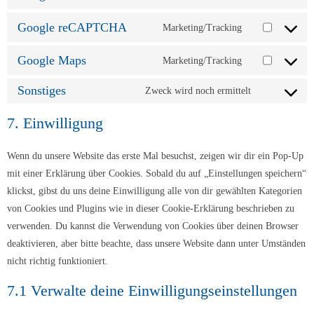
Consent
service
to
form-
Google reCAPTCHA
Marketing/Tracking
Consent
service
maker-
to
google-
by-
Google Maps
Marketing/Tracking
Consent
service
fonts
10web
to
google-
Sonstiges
Zweck wird noch ermittelt
Consent
service
recaptcha
to
7. Einwilligung
google-
service
maps
sonstiges
Wenn du unsere Website das erste Mal besuchst, zeigen wir dir ein Pop-Up
mit einer Erklärung über Cookies. Sobald du auf „Einstellungen speichern“
klickst, gibst du uns deine Einwilligung alle von dir gewählten Kategorien
von Cookies und Plugins wie in dieser Cookie-Erklärung beschrieben zu
verwenden. Du kannst die Verwendung von Cookies über deinen Browser
deaktivieren, aber bitte beachte, dass unsere Website dann unter Umständen
nicht richtig funktioniert.
7.1 Verwalte deine Einwilligungseinstellungen