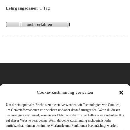
Lehrgangsdauer:
1 Tag
mehr erfahren
ZERTIFIZIERUNG
Cookie-Zustimmung verwalten
Um dir ein optimales Erlebnis zu bieten, verwenden wir Technologien wie Cookies,
um Geräteinformationen zu speichern und/oder darauf zuzugreifen. Wenn du diesen
Technologien zustimmst, können wir Daten wie das Surfverhalten oder eindeutige IDs
AUSBILDUNGSZENTRUM STOCKSTADT
auf dieser Website verarbeiten. Wenn du deine Zustimmung nicht erteilst oder
zurückziehst, können bestimmte Merkmale und Funktionen beeinträchtigt werden.
Industriestraße 18, 63811 Stockstadt