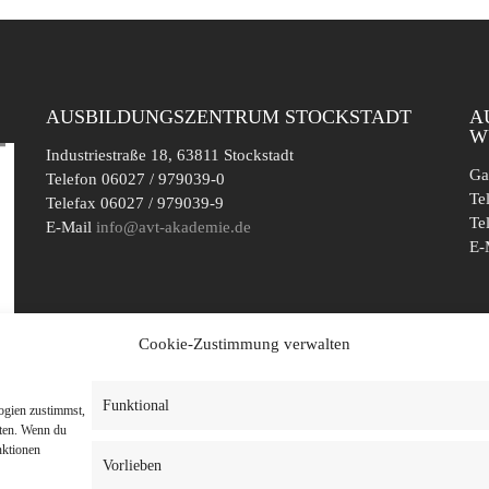
AUSBILDUNGSZENTRUM STOCKSTADT
A
W
Industriestraße 18, 63811 Stockstadt
Ga
Telefon 06027 / 979039-0
Te
Telefax 06027 / 979039-9
Te
E-Mail
info@avt-akademie.de
E-
Cookie-Zustimmung verwalten
Funktional
ogien zustimmst,
iten. Wenn du
nktionen
Vorlieben