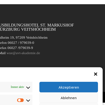
USBILDUNGSHOTEL ST. MARKUSHOF
ÜRZBURG VEITSHÖCHHEIM
dheim 19, 97209 Veitshöchheim
lefon 06027 / 979039-0
lefax 06027 /979039-9
Mail
wue@avt-akademie.de
Akzeptieren
Immer aktiv
Ablehnen
Vorlieben